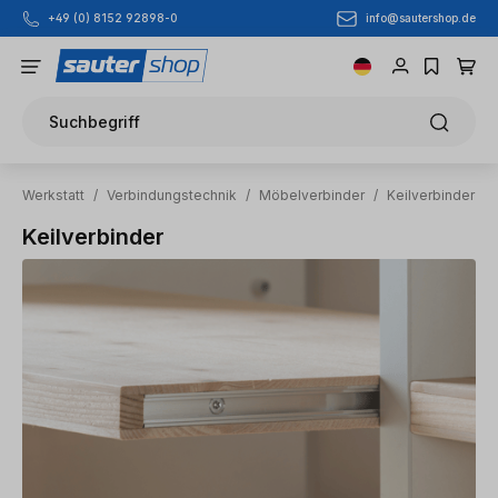
info@sautershop.de
+49 (0) 8152 92898-0
Zum Hauptinhalt springen
Suchbegriff
Werkstatt
/
Verbindungstechnik
/
Möbelverbinder
/
Keilverbinder
Keilverbinder