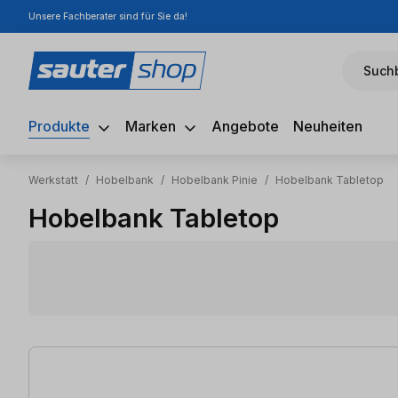
Unsere Fachberater sind für Sie da!
m Hauptinhalt springen
Zur Suche springen
Zur Hauptnavigation springen
Suchb
Produkte
Marken
Angebote
Neuheiten
Werkstatt
/
Hobelbank
/
Hobelbank Pinie
/
Hobelbank Tabletop
Hobelbank Tabletop
2 Artikel gefunden