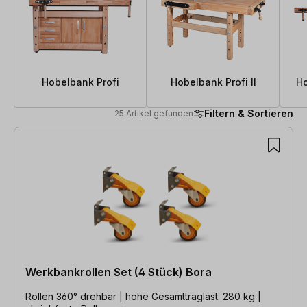
Hobelbank Profi
Hobelbank Profi II
Ho
Filtern & Sortieren
25 Artikel gefunden
25 Artikel gefunden
Werkbankrollen Set (4 Stück) Bora
Rollen 360° drehbar | hohe Gesamttraglast: 280 kg |