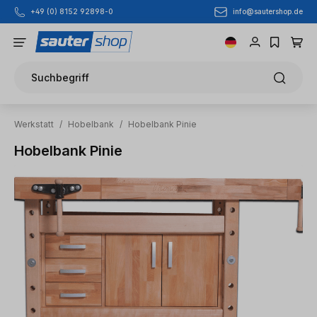
info@sautershop.de
+49 (0) 8152 92898-0
Zum Hauptinhalt springen
Suchbegriff
Werkstatt
/
Hobelbank
/
Hobelbank Pinie
Hobelbank Pinie