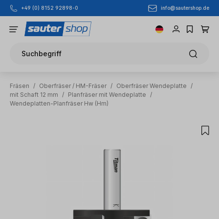
info@sautershop.de
+49 (0) 8152 92898-0
Zum Hauptinhalt springen
Suchbegriff
Fräsen
/
Oberfräser / HM-Fräser
/
Oberfräser Wendeplatte
/
mit Schaft 12 mm
/
Planfräser mit Wendeplatte
/
Wendeplatten-Planfräser Hw (Hm)
Bildergalerie überspringen