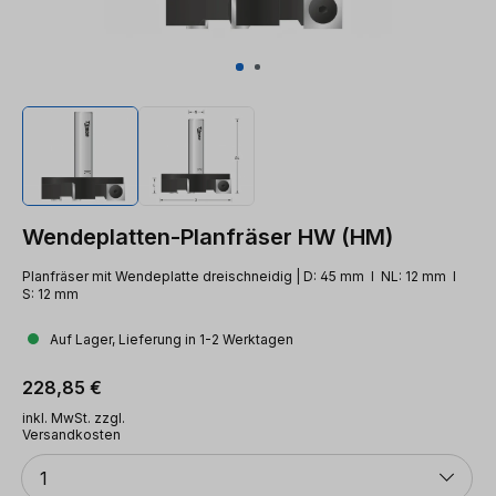
Wendeplatten-Planfräser HW (HM)
Planfräser mit Wendeplatte dreischneidig | D: 45 mm l NL: 12 mm l
S: 12 mm
Auf Lager, Lieferung in 1-2 Werktagen
Regulärer Preis:
228,85 €
inkl. MwSt. zzgl.
Versandkosten
Anzahl
1