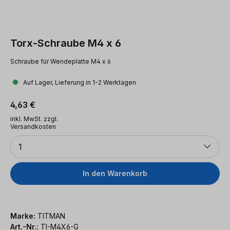
Torx-Schraube M4 x 6
Schraube für Wendeplatte M4 x 6
Auf Lager, Lieferung in 1-2 Werktagen
Regulärer Preis:
4,63 €
inkl. MwSt. zzgl.
Versandkosten
Anzahl
1
In den Warenkorb
Marke:
TITMAN
Art.-Nr.:
TI-M4X6-G