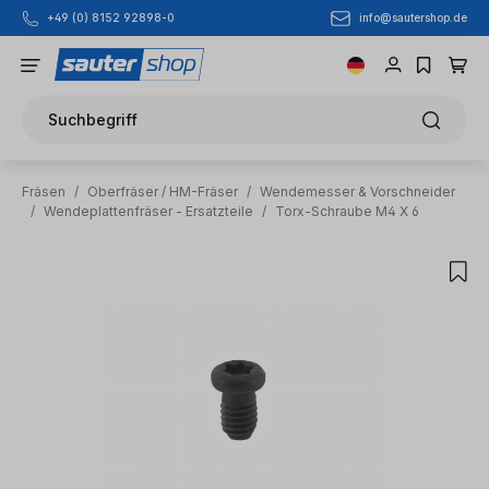
info@sautershop.de
+49 (0) 8152 92898-0
Zum Hauptinhalt springen
Suchbegriff
Fräsen
/
Oberfräser / HM-Fräser
/
Wendemesser & Vorschneider
/
Wendeplattenfräser - Ersatzteile
/
Torx-Schraube M4 X 6
Bildergalerie überspringen