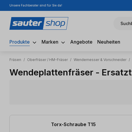
Unsere Fachberater sind für Sie da!
m Hauptinhalt springen
Zur Suche springen
Zur Hauptnavigation springen
Suchb
Produkte
Marken
Angebote
Neuheiten
Fräsen
/
Oberfräser / HM-Fräser
/
Wendemesser & Vorschneider
/
Wendeplattenfräser - Ersatzt
17 Artikel gefunden
Torx-Schraube T15