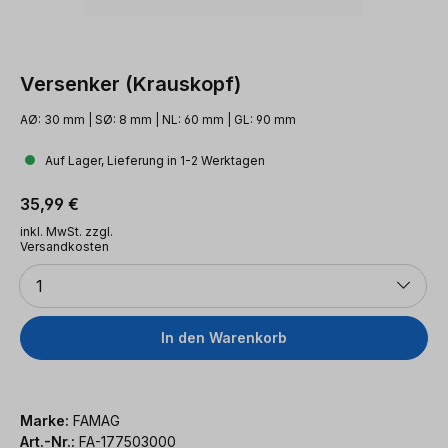
Versenker (Krauskopf)
AØ: 30 mm | SØ: 8 mm | NL: 60 mm | GL: 90 mm
Auf Lager, Lieferung in 1-2 Werktagen
Regulärer Preis:
35,99 €
inkl. MwSt. zzgl.
Versandkosten
Anzahl
1
In den Warenkorb
Marke:
FAMAG
Art.-Nr.:
FA-177503000