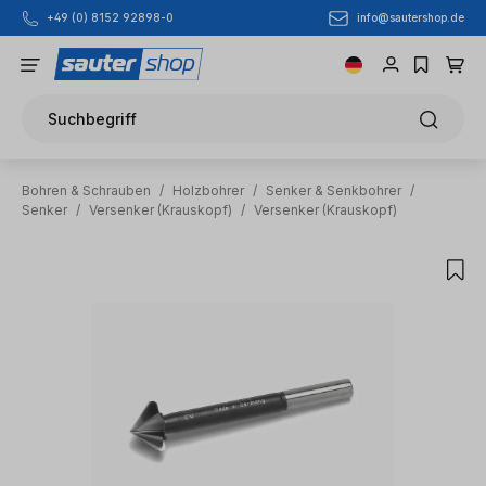
info@sautershop.de
+49 (0) 8152 92898-0
Zum Hauptinhalt springen
Suchbegriff
Bohren & Schrauben
/
Holzbohrer
/
Senker & Senkbohrer
/
Senker
/
Versenker (Krauskopf)
/
Versenker (Krauskopf)
Bildergalerie überspringen