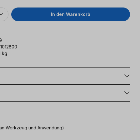
In den Warenkorb
G
41012800
1 kg
g
uch an Werkzeug und Anwendung)