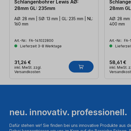
Schlangenbohrer Lewis AØ:
Schlange
28mm GL: 235mm
28mm GL
AØ: 28 mm | SØ: 13 mm | GL: 235 mm | NL:
AØ: 28 mm 
160 mm
400 mm
Art.-Nr.:
FA-141022800
Art.-Nr.:
FA-
Lieferzeit 3-8 Werktage
Lieferzei
31,26 €
58,61 €
inkl. MwSt. zzgl.
inkl. MwSt. z
Versandkosten
Versandkos
neu. innovativ. professionell.
Dafür stehen wir! Sie finden bei uns innovative Produkte aus d
Dabei konzentrieren wir uns im Kern auf die Bereiche Fräsen,