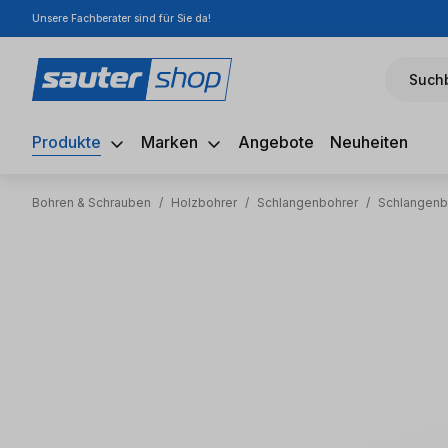
Unsere Fachberater sind für Sie da!
m Hauptinhalt springen
Zur Suche springen
Zur Hauptnavigation springen
Suchb
Produkte
Marken
Angebote
Neuheiten
Bohren & Schrauben
/
Holzbohrer
/
Schlangenbohrer
/
Schlangenb
Bildergalerie überspringen