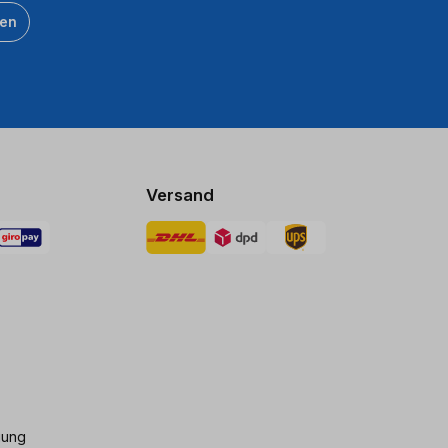
ten
Versand
gung