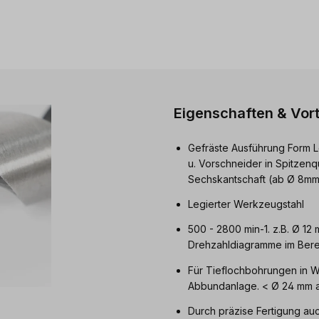
Eigenschaften & Vort
Gefräste Ausführung Form L
u. Vorschneider in Spitzenq
Sechskantschaft (ab Ø 8mm
Legierter Werkzeugstahl
500 - 2800 min-1. z.B. Ø 12
Drehzahldiagramme im Berei
Für Tieflochbohrungen in W
Abbundanlage. < Ø 24 mm a
Durch präzise Fertigung au