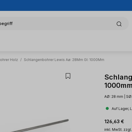
egriff
ohrer Holz
/
Schlangenbohrer Lewis Aø: 28Mm Gl: 1000Mm
Schlang
1000m
AØ: 28 mm | SØ
Auf Lager, 
Regulärer Pr
126,63 €
inkl. MwSt. zzgl.