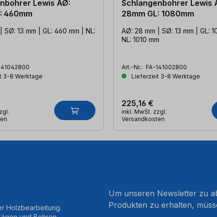
nbohrer Lewis AØ:
Schlangenbohrer Lewis 
: 460mm
28mm GL: 1080mm
| SØ: 13 mm | GL: 460 mm | NL:
AØ: 28 mm | SØ: 13 mm | GL: 
NL: 1010 mm
141042800
Art.-Nr.:
FA-141002800
t 3-8 Werktage
Lieferzeit 3-8 Werktage
225,16 €
zgl.
inkl. MwSt. zzgl.
ten
Versandkosten
Um unseren Newsletter zu ab
Produkten zu erhalten, müss
er Holzbearbeitung.
 Sägen und Bohren.