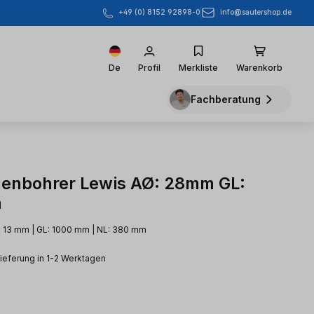
info@sautershop.de
+49 (0) 8152 92898-0
De
Profil
Merkliste
Warenkorb
Fachberatung
enbohrer Lewis AØ: 28mm GL:
m
: 13 mm | GL: 1000 mm | NL: 380 mm
Lieferung in 1-2 Werktagen
eis: