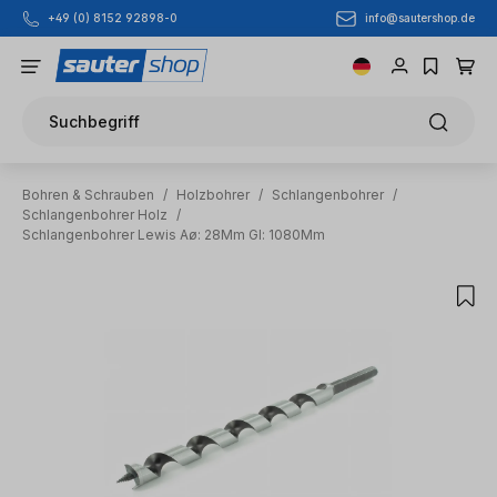
info@sautershop.de
+49 (0) 8152 92898-0
Zum Hauptinhalt springen
Suchbegriff
Bohren & Schrauben
/
Holzbohrer
/
Schlangenbohrer
/
Schlangenbohrer Holz
/
Schlangenbohrer Lewis Aø: 28Mm Gl: 1080Mm
Bildergalerie überspringen