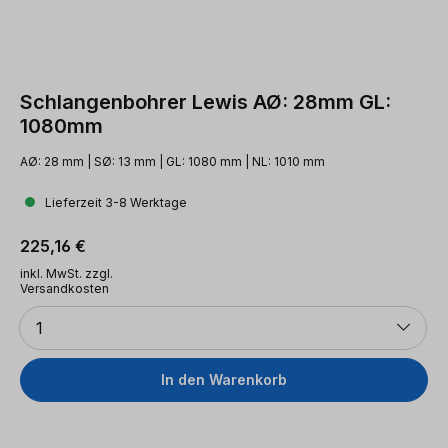
Schlangenbohrer Lewis AØ: 28mm GL:
1080mm
AØ: 28 mm | SØ: 13 mm | GL: 1080 mm | NL: 1010 mm
Lieferzeit 3-8 Werktage
Regulärer Preis:
225,16 €
inkl. MwSt. zzgl.
Versandkosten
Anzahl
1
In den Warenkorb