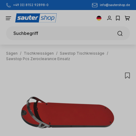
info@sautershop.de
+49 (0) 8152 92898-0
Zum Hauptinhalt springen
Suchbegriff
Sägen
/
Tischkreissägen
/
Sawstop Tischkreissäge
/
Sawstop Pcs Zeroclearance Einsatz
Bildergalerie überspringen