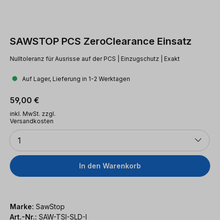
SAWSTOP PCS ZeroClearance Einsatz
Nulltoleranz für Ausrisse auf der PCS | Einzugschutz | Exakt
Auf Lager, Lieferung in 1-2 Werktagen
Regulärer Preis:
59,00 €
inkl. MwSt. zzgl.
Versandkosten
Anzahl
1
In den Warenkorb
Marke:
SawStop
Art.-Nr.:
SAW-TSI-SLD-I