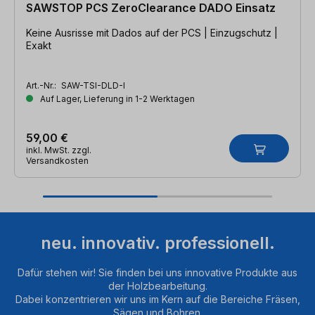
SAWSTOP PCS ZeroClearance DADO Einsatz
Keine Ausrisse mit Dados auf der PCS | Einzugschutz |
Exakt
Art.-Nr.:
SAW-TSI-DLD-I
Auf Lager, Lieferung in 1-2 Werktagen
59,00 €
inkl. MwSt. zzgl.
Versandkosten
neu. innovativ. professionell.
Dafür stehen wir! Sie finden bei uns innovative Produkte aus
der Holzbearbeitung.
Dabei konzentrieren wir uns im Kern auf die Bereiche Fräsen,
Sägen und Bohren.