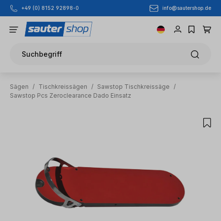
info@sautershop.de
+49 (0) 8152 92898-0
Zum Hauptinhalt springen
Suchbegriff
Sägen
/
Tischkreissägen
/
Sawstop Tischkreissäge
/
Sawstop Pcs Zeroclearance Dado Einsatz
Bildergalerie überspringen