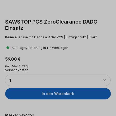
SAWSTOP PCS ZeroClearance DADO
Einsatz
Keine Ausrisse mit Dados auf der PCS | Einzugschutz | Exakt
Auf Lager, Lieferung in 1-2 Werktagen
Regulärer Preis:
59,00 €
inkl. MwSt. zzgl.
Versandkosten
Anzahl
1
In den Warenkorb
Marke:
SawStop