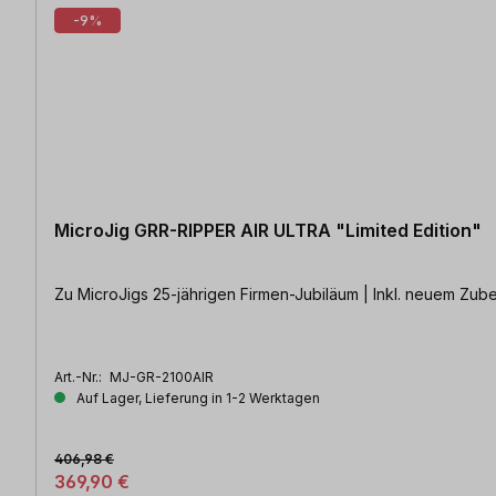
-9%
MicroJig GRR-RIPPER AIR ULTRA "Limited Edition"
Zu MicroJigs 25-jährigen Firmen-Jubiläum | Inkl. neuem Zube
Art.-Nr.:
MJ-GR-2100AIR
Auf Lager, Lieferung in 1-2 Werktagen
406,98 €
369,90 €