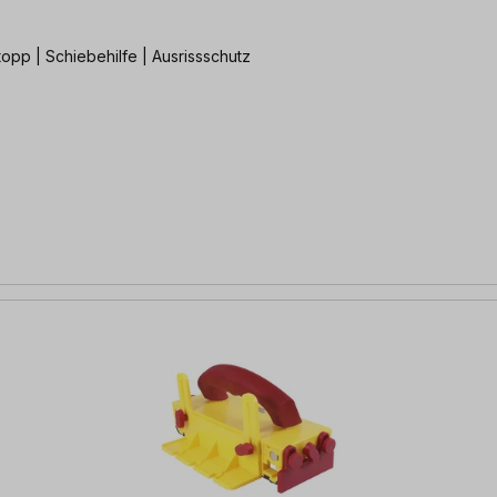
en von MicroJig | Rückschlag-Stopp | Schiebehilfe | Ausrissschutz