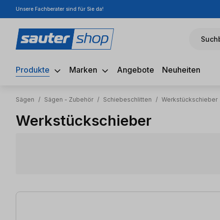
Unsere Fachberater sind für Sie da!
m Hauptinhalt springen
Zur Suche springen
Zur Hauptnavigation springen
Suchb
Produkte
Marken
Angebote
Neuheiten
Sägen
/
Sägen - Zubehör
/
Schiebeschlitten
/
Werkstückschieber
Werkstückschieber
32 Artikel gefunden