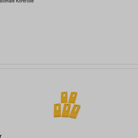
iff für maximale Kontrolle
r