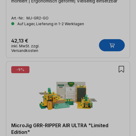
montiert | Ergonomisch geformt| Vielseitig einsetzbar
Art.-Nr.:
MJ-GR2-GO
Auf Lager, Lieferung in 1-2 Werktagen
42,13 €
inkl. MwSt. zzgl.
Versandkosten
-9%
MicroJig GRR-RIPPER AIR ULTRA "Limited
Edition"