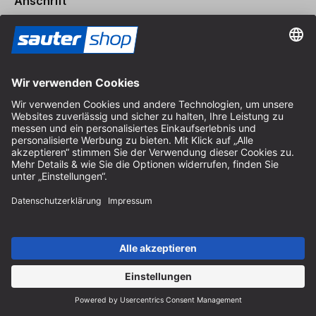
Anschrift
Store / Ladengeschäft
Arzbergerstraße 4
82211 Herrsching
Deutschland
Anfahrt
Öffnungszeiten vor Ort
Montag bis Freitag
8:30 - 12:30 Uhr & 14:00 - 16:30 Uhr
Hilfe
Hinweise zur Batterieentsorgung
Hinweise zur Verpackung
Liefer- & Versandkosten
Zahlung & Steuer