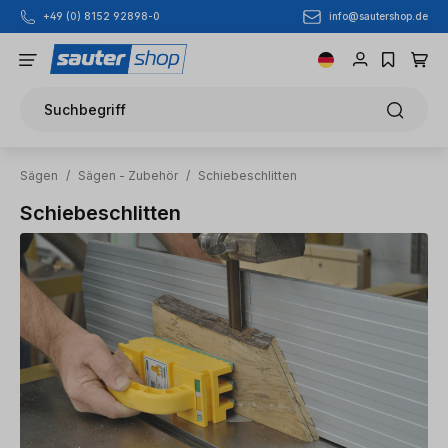
info@sautershop.de
+49 (0) 8152 92898-0
Zum Hauptinhalt springen
Suchbegriff
Sägen
/
Sägen - Zubehör
/
Schiebeschlitten
Schiebeschlitten