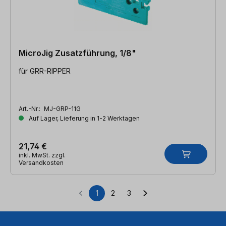
MicroJig Zusatzführung, 1/8"
für GRR-RIPPER
Art.-Nr.:
MJ-GRP-11G
Auf Lager, Lieferung in 1-2 Werktagen
21,74 €
inkl. MwSt. zzgl.
Versandkosten
1
2
3
Seite
Seite
Seite