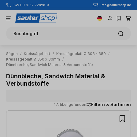
info@sautershop.de
+49 (0) 8152 92898-0
Zum Hauptinhalt springen
Suchbegriff
Sägen
/
Kreissägeblatt
/
Kreissägeblatt Ø 303 - 380
/
Kreissägeblatt Ø 350 x 30mm
/
Dünnbleche, Sandwich Material & Verbundstoffe
Dünnbleche, Sandwich Material &
Verbundstoffe
Filtern & Sortieren
1 Artikel gefunden
1 Artikel gefunden