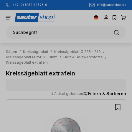
info@sautershop.de
+49 (0) 8152 92898-0
Zum Hauptinhalt springen
Suchbegriff
Sägen
/
Kreissägeblatt
/
Kreissägeblatt Ø 235 - 260
/
Kreissägeblatt Ø 250 x 30mm
/
Holz & Holzwerkstoffe
/
Kreissägeblatt extrafein
Kreissägeblatt extrafein
Filtern & Sortieren
6 Artikel gefunden
6 Artikel gefunden