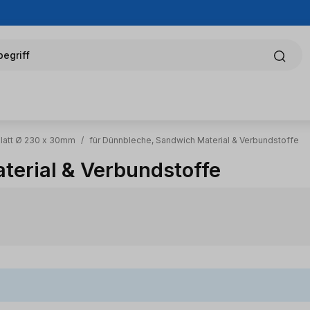
egriff
latt Ø 230 x 30mm
/
für Dünnbleche, Sandwich Material & Verbundstoffe
terial & Verbundstoffe