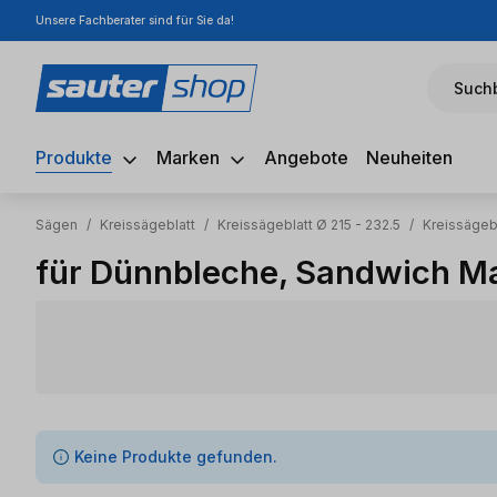
Unsere Fachberater sind für Sie da!
m Hauptinhalt springen
Zur Suche springen
Zur Hauptnavigation springen
Suchb
Produkte
Marken
Angebote
Neuheiten
Sägen
/
Kreissägeblatt
/
Kreissägeblatt Ø 215 - 232.5
/
Kreissägeb
für Dünnbleche, Sandwich Ma
0 Artikel gefunden
Keine Produkte gefunden.