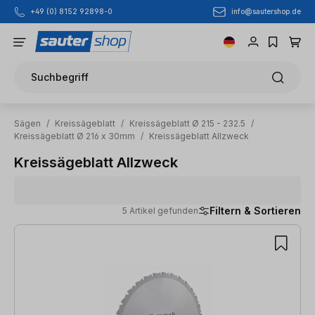
info@sautershop.de
+49 (0) 8152 92898-0
Zum Hauptinhalt springen
Suchbegriff
Sägen
/
Kreissägeblatt
/
Kreissägeblatt Ø 215 - 232.5
/
Kreissägeblatt Ø 216 x 30mm
/
Kreissägeblatt Allzweck
Kreissägeblatt Allzweck
Filtern & Sortieren
5 Artikel gefunden
5 Artikel gefunden