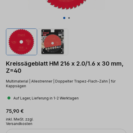
Kreissägeblatt HM 216 x 2.0/1.6 x 30 mm,
Z=40
Multimaterial | Allestrenner | Doppelter Trapez-Flach-Zahn | für
Kappsägen
Auf Lager, Lieferung in 1-2 Werktagen
Regulärer Preis:
75,90 €
inkl. MwSt. zzgl.
Versandkosten
Anzahl