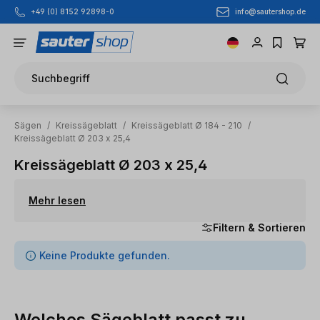
info@sautershop.de
+49 (0) 8152 92898-0
Zum Hauptinhalt springen
Suchbegriff
Sägen
/
Kreissägeblatt
/
Kreissägeblatt Ø 184 - 210
/
Kreissägeblatt Ø 203 x 25,4
Kreissägeblatt Ø 203 x 25,4
Mehr lesen
Filtern & Sortieren
0 Artikel gefunden
Keine Produkte gefunden.
Welches Sägeblatt passt zu