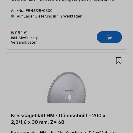
30mm, Z=48 WZ
Art.-Nr.:
FR-LU2B-0300
Auf Lager, Lieferung in 1-2 Werktagen
57,91 €
inkl. MwSt. zzgl.
Versandkosten
Kreissägeblatt HM - Dünnschnitt - 200 x
2,2/1,6 x 30 mm, Z= 68
Kreissägeblatt HM - für Alu, Kunststoffe & NE-Metalle |