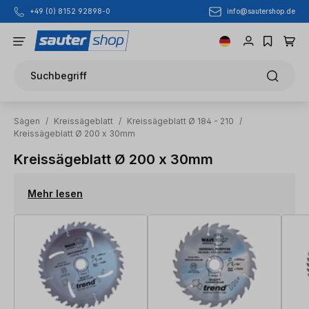
info@sautershop.de
+49 (0) 8152 92898-0
Zum Hauptinhalt springen
Suchbegriff
Sägen
/
Kreissägeblatt
/
Kreissägeblatt Ø 184 - 210
/
Kreissägeblatt Ø 200 x 30mm
Kreissägeblatt Ø 200 x 30mm
Mehr lesen