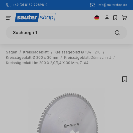
info@sautershop.de
+49 (0) 8152 92898-0
Zum Hauptinhalt springen
Suchbegriff
Sägen
/
Kreissägeblatt
/
Kreissägeblatt Ø 184 - 210
/
Kreissägeblatt Ø 200 x 30mm
/
Kreissägeblatt Dünnschnitt
/
Kreissägeblatt Hm 200 X 2,0/1,4 X 30 Mm, Z=64
Bildergalerie überspringen