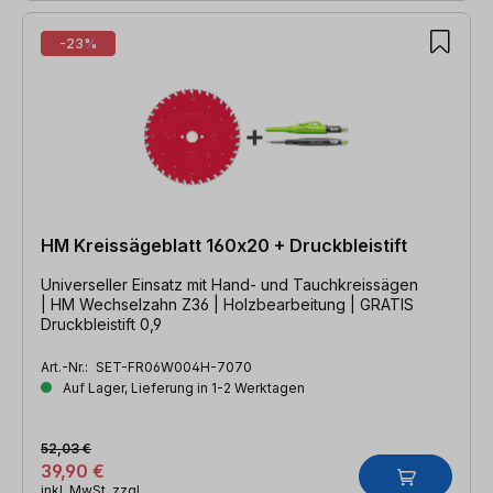
-23%
HM Kreissägeblatt 160x20 + Druckbleistift
Universeller Einsatz mit Hand- und Tauchkreissägen
| HM Wechselzahn Z36 | Holzbearbeitung | GRATIS
Druckbleistift 0,9
Art.-Nr.:
SET-FR06W004H-7070
Auf Lager, Lieferung in 1-2 Werktagen
52,03 €
39,90 €
inkl. MwSt. zzgl.