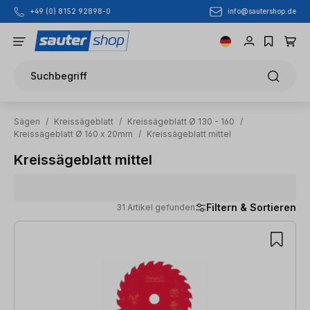
info@sautershop.de
+49 (0) 8152 92898-0
Zum Hauptinhalt springen
Suchbegriff
Sägen
/
Kreissägeblatt
/
Kreissägeblatt Ø 130 - 160
/
Kreissägeblatt Ø 160 x 20mm
/
Kreissägeblatt mittel
Kreissägeblatt mittel
Filtern & Sortieren
31 Artikel gefunden
31 Artikel gefunden