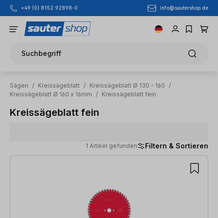
info@sautershop.de
+49 (0) 8152 92898-0
Zum Hauptinhalt springen
Suchbegriff
Sägen
/
Kreissägeblatt
/
Kreissägeblatt Ø 130 - 160
/
Kreissägeblatt Ø 160 x 16mm
/
Kreissägeblatt fein
Kreissägeblatt fein
Filtern & Sortieren
1 Artikel gefunden
1 Artikel gefunden