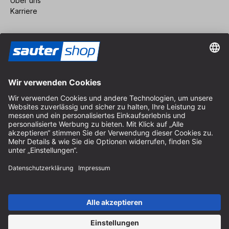
Über uns
Karriere
Vertrag widerrufen
Impressum
AGB
Datenschutz
Cookie-Einstellungen
© 2026 sauter GmbH
inkl. MwSt. / exkl. Versandkosten
* kostenloser Versand ab 150 Euro Bestellwert innerhalb
Deutschlands für die Standard-Paketgrößen - ausgenommen
Sperrgut und Fracht
In Abh. des Lieferlandes kann die MwSt. an der Kasse variieren.