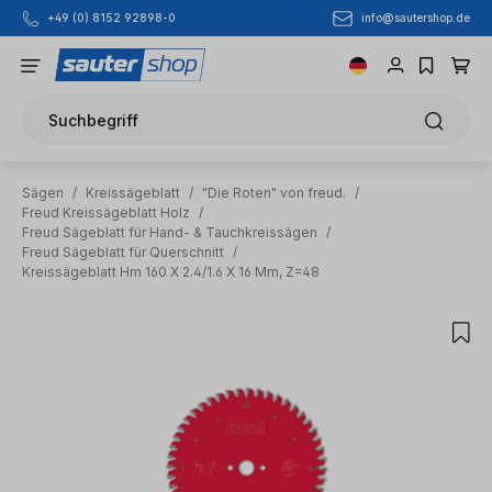
info@sautershop.de
+49 (0) 8152 92898-0
Zum Hauptinhalt springen
Suchbegriff
Sägen
/
Kreissägeblatt
/
"Die Roten" von freud.
/
Freud Kreissägeblatt Holz
/
Freud Sägeblatt für Hand- & Tauchkreissägen
/
Freud Sägeblatt für Querschnitt
/
Kreissägeblatt Hm 160 X 2.4/1.6 X 16 Mm, Z=48
Bildergalerie überspringen