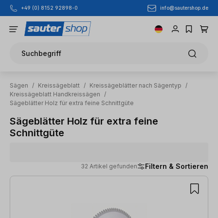
info@sautershop.de
+49 (0) 8152 92898-0
Zum Hauptinhalt springen
Suchbegriff
Sägen
/
Kreissägeblatt
/
Kreissägeblätter nach Sägentyp
/
Kreissägeblatt Handkreissägen
/
Sägeblätter Holz für extra feine Schnittgüte
Sägeblätter Holz für extra feine
Schnittgüte
Filtern & Sortieren
32 Artikel gefunden
32 Artikel gefunden