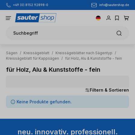
info@sautershop.de
+49 (0) 8152 92898-0
Zum Hauptinhalt springen
Suchbegriff
Sägen
/
Kreissägeblatt
/
Kreissägeblätter nach Sägentyp
/
Kreissägeblatt für Kappsägen
/
für Holz, Alu & Kunststoffe - fein
für Holz, Alu & Kunststoffe - fein
Filtern & Sortieren
0 Artikel gefunden
Keine Produkte gefunden.
neu. innovativ. professionell.