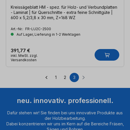
Kreissägeblatt HM - spez. für Holz- und Verbundplatten
- Laminat | für Querschnitte - extra feine Schnittgüte |
600 x 5,2/3,8 x 30 mm, Z=168 WZ
Art.-Nr.:
FR-LU2C-2500
Auf Lager, Lieferung in 1-2 Werktagen
391,77 €
inkl. MwSt. zzgl.
Versandkosten
1
2
3
Seite
Seite
Seite
neu. innovativ. professionell.
Dafür stehen wir! Sie finden bei uns innovative Produkte aus
der Holzbearbeitung.
Dabei konzentrieren wir uns im Kern auf die Bereiche Fräsen,
Sägen und Bohren.