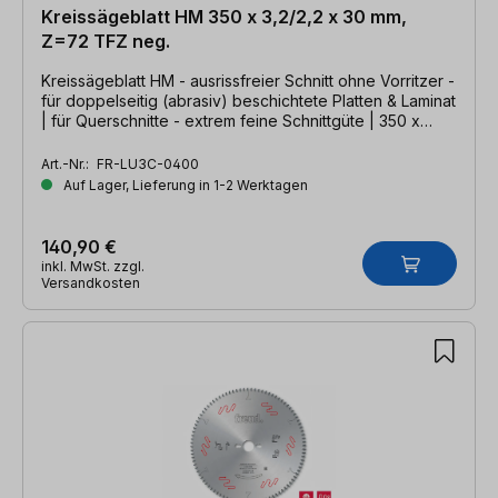
Kreissägeblatt HM 350 x 3,2/2,2 x 30 mm,
Z=72 TFZ neg.
Kreissägeblatt HM - ausrissfreier Schnitt ohne Vorritzer -
für doppelseitig (abrasiv) beschichtete Platten & Laminat
| für Querschnitte - extrem feine Schnittgüte | 350 x
3,2/2,2 x 30mm, Z=72- TFZ neg.
Art.-Nr.:
FR-LU3C-0400
Auf Lager, Lieferung in 1-2 Werktagen
140,90 €
inkl. MwSt. zzgl.
Versandkosten