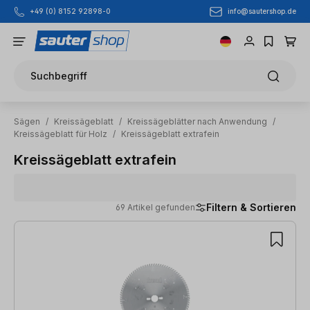
info@sautershop.de
+49 (0) 8152 92898-0
Zum Hauptinhalt springen
Suchbegriff
Sägen
/
Kreissägeblatt
/
Kreissägeblätter nach Anwendung
/
Kreissägeblatt für Holz
/
Kreissägeblatt extrafein
Kreissägeblatt extrafein
Filtern & Sortieren
69 Artikel gefunden
69 Artikel gefunden