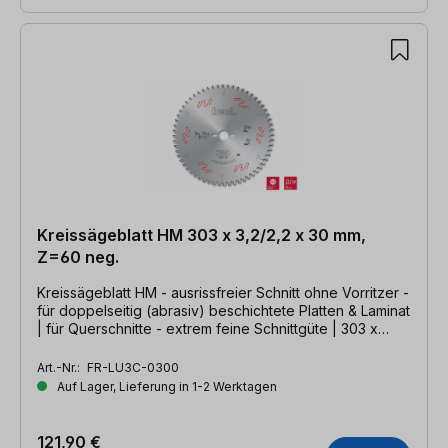
Kreissägeblatt HM 303 x 3,2/2,2 x 30 mm,
Z=60 neg.
Kreissägeblatt HM - ausrissfreier Schnitt ohne Vorritzer -
für doppelseitig (abrasiv) beschichtete Platten & Laminat
| für Querschnitte - extrem feine Schnittgüte | 303 x
3,2/2,2 x 30mm, Z=60- TFZ neg.
Art.-Nr.:
FR-LU3C-0300
Auf Lager, Lieferung in 1-2 Werktagen
121,90 €