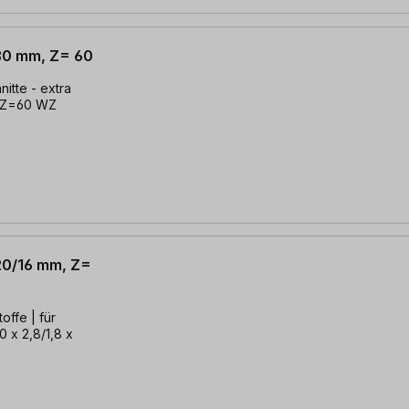
 30 mm, Z= 60
nitte - extra
m, Z=60 WZ
 20/16 mm, Z=
 | für
0 x 2,8/1,8 x