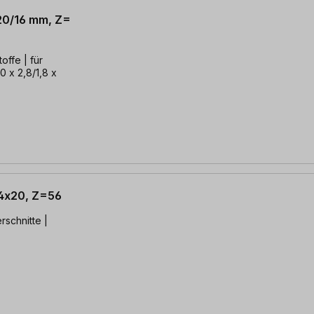
 20/16 mm, Z=
 | für
0 x 2,8/1,8 x
,4x20, Z=56
rschnitte |