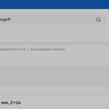
egriff
sägeblatt für Holz
/
Kreissägeblatt extrafein
15 mm, Z=24