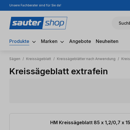
Unsere Fachberater sind für Sie da!
m Hauptinhalt springen
Zur Suche springen
Zur Hauptnavigation springen
Suchb
Produkte
Marken
Angebote
Neuheiten
Sägen
/
Kreissägeblatt
/
Kreissägeblätter nach Anwendung
/
Kreis
Kreissägeblatt extrafein
69 Artikel gefunden
HM Kreissägeblatt 85 x 1,2/0,7 x 