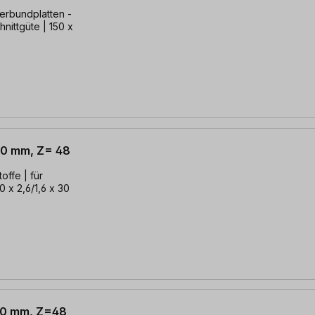
Verbundplatten -
hnittgüte | 150 x
 30 mm, Z= 48
 | für
0 x 2,6/1,6 x 30
 20 mm, Z=48