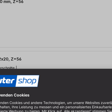
 20 mm, Z=56
,2x20, Z=56
rschnitte |