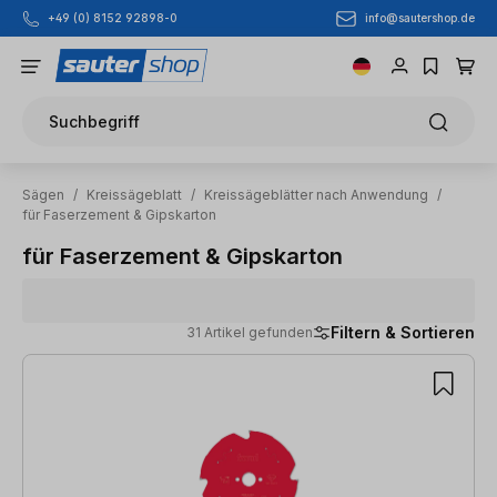
info@sautershop.de
+49 (0) 8152 92898-0
Zum Hauptinhalt springen
Suchbegriff
Sägen
/
Kreissägeblatt
/
Kreissägeblätter nach Anwendung
/
für Faserzement & Gipskarton
für Faserzement & Gipskarton
Filtern & Sortieren
31 Artikel gefunden
31 Artikel gefunden