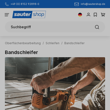
info@sautershop.de
+49 (0) 8152 92898-0
Zum Hauptinhalt springen
Suchbegriff
Oberflächenbearbeitung
/
Schleifen
/
Bandschleifer
Bandschleifer