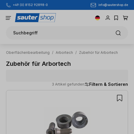
info@sautershop.de
+49 (0) 8152 92898-0
Zum Hauptinhalt springen
Suchbegriff
Oberflächenbearbeitung
/
Arbortech
/
Zubehör für Arbortech
Zubehör für Arbortech
Filtern & Sortieren
3 Artikel gefunden
3 Artikel gefunden