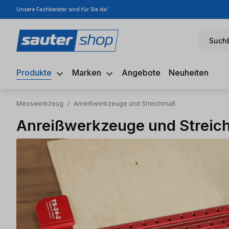
Unsere Fachberater sind für Sie da!
m Hauptinhalt springen
Zur Suche springen
Zur Hauptnavigation springen
Suchb
Produkte
Marken
Angebote
Neuheiten
Messwerkzeug
/
Anreißwerkzeuge und Streichmaß
Anreißwerkzeuge und Strei