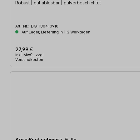
Robust | gut ablesbar | pulverbeschichtet
Art.-Nr.:
DQ-1804-0910
Auf Lager, Lieferung in 1-2 Werktagen
27,99 €
inkl. MwSt. zzgl.
Versandkosten
Anreißset schwarz, 5-tlg.