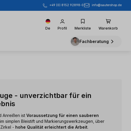
info@sautershop.de
+49 (0) 8152 92898-0
De
Profil
Merkliste
Warenkorb
Fachberatung
ge - unverzichtbar für ein
ebnis
 Anreißen ist
Voraussetzung für einen sauberen
im simplen Bleistift und Markierungswerkzeugen, über
Zirkel -
hohe Qualität erleichtert die Arbeit
.