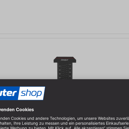
n anreißen | inkl. Minenbleistift