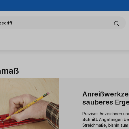
egriff
chmaß
Anreißwerkzeu
sauberes Erg
Präzises Anzeichnen und
Schnitt
. Angefangen be
Streichmaße, bishin zum 