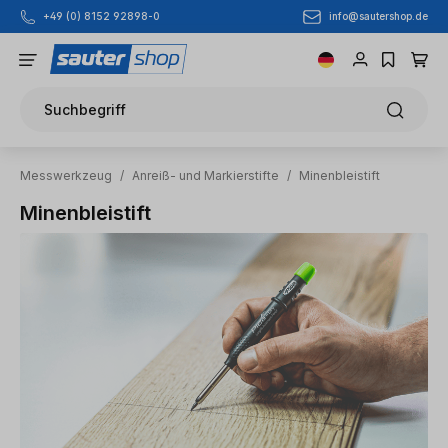
info@sautershop.de
+49 (0) 8152 92898-0
Zum Hauptinhalt springen
Suchbegriff
Messwerkzeug
/
Anreiß- und Markierstifte
/
Minenbleistift
Minenbleistift