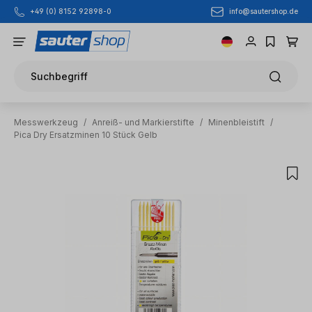
info@sautershop.de
+49 (0) 8152 92898-0
Zum Hauptinhalt springen
Suchbegriff
Messwerkzeug
/
Anreiß- und Markierstifte
/
Minenbleistift
/
Pica Dry Ersatzminen 10 Stück Gelb
Bildergalerie überspringen