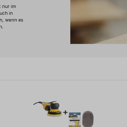
 nur im
uch in
nn, wenn es
n.