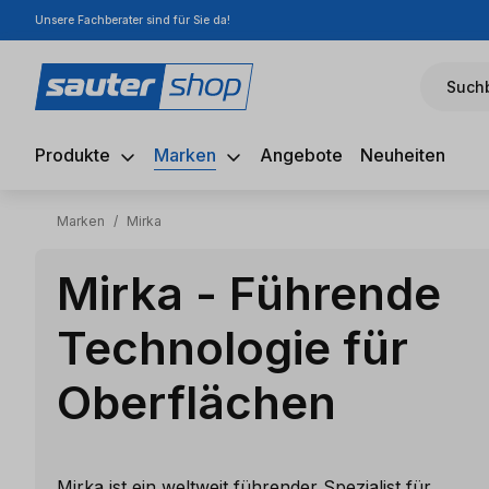
Unsere Fachberater sind für Sie da!
m Hauptinhalt springen
Zur Suche springen
Zur Hauptnavigation springen
Suchb
Produkte
Marken
Angebote
Neuheiten
Marken
/
Mirka
Mirka - Führende
Technologie für
Oberflächen
Mirka ist ein weltweit führender Spezialist für