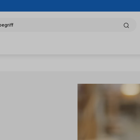
egriff