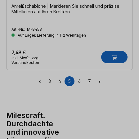
Anreißschablone | Markieren Sie schnell und präzise
Mittellinien auf Ihren Brettern
Art.-Nr.:
M-8458
Auf Lager, Lieferung in 1-2 Werktagen
7,49 €
inkl. MwSt. zzgl.
Versandkosten
3
4
5
6
7
Seite
Seite
Seite
Seite
Seite
Milescraft.
Durchdachte
und innovative