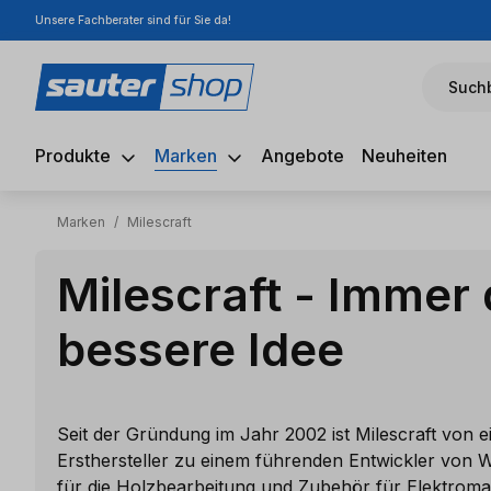
Unsere Fachberater sind für Sie da!
m Hauptinhalt springen
Zur Suche springen
Zur Hauptnavigation springen
Suchb
Produkte
Marken
Angebote
Neuheiten
Marken
/
Milescraft
Milescraft - Immer 
bessere Idee
Seit der Gründung im Jahr 2002 ist Milescraft von 
Ersthersteller zu einem führenden Entwickler von
für die Holzbearbeitung und Zubehör für Elektrom