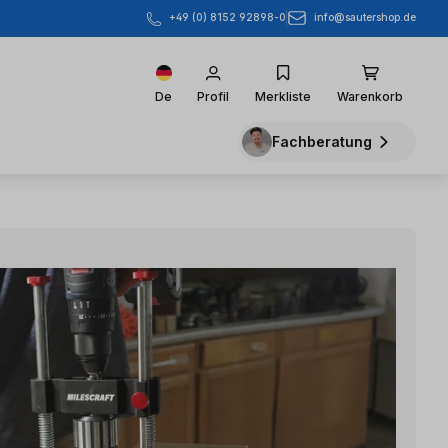
info@sautershop.de
+49 (0) 8152 92898-0
De
Profil
Merkliste
Warenkorb
Fachberatung