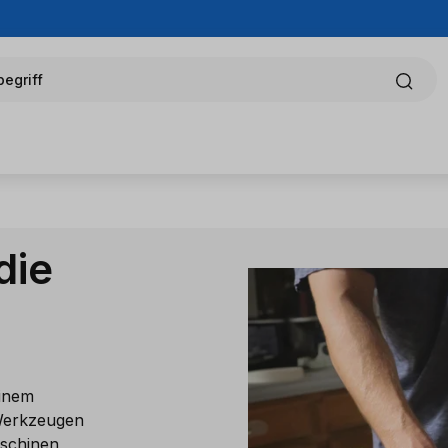
egriff
die
einem
 Werkzeugen
aschinen