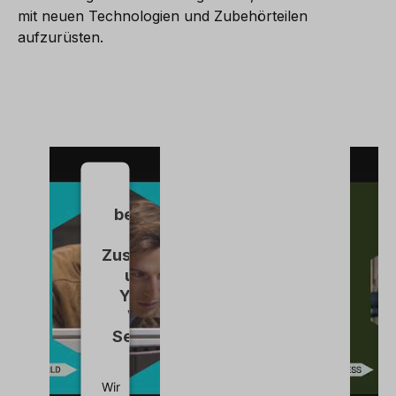
mit neuen Technologien und Zubehörteilen
aufzurüsten.
Wir
benötigen
Ihre
Zustimmung,
um den
YouTube
Video-
Service zu
laden!
Wir