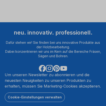
durch
und
stimmen
Sie
der
Nutzung
des
neu. innovativ. professionell.
Service
zu,
Dafür stehen wir! Sie finden bei uns innovative Produkte aus
um
der Holzbearbeitung.
dieses
Dabei konzentrieren wir uns im Kern auf die Bereiche Fräsen,
Video
Sägen und Bohren.
anzusehen.
Mehr
M
Um unseren Newsletter zu abonnieren und die
Informationen
Infor
neuesten Neuigkeiten zu unseren Produkten zu
erhalten, müssen Sie Marketing-Cookies akzeptieren.
Akzeptieren
Akze
Cookie-Einstellungen verwalten
powered
by