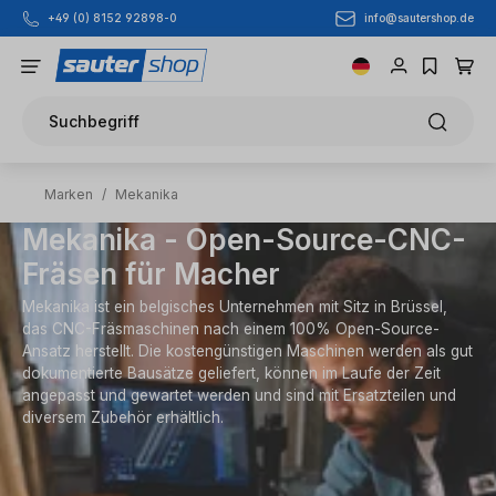
info@sautershop.de
+49 (0) 8152 92898-0
Zum Hauptinhalt springen
Suchbegriff
Marken
/
Mekanika
Mekanika - Open-Source-CNC-
Fräsen für Macher
Mekanika ist ein belgisches Unternehmen mit Sitz in Brüssel,
das CNC-Fräsmaschinen nach einem 100% Open-Source-
Ansatz herstellt. Die kostengünstigen Maschinen werden als gut
dokumentierte Bausätze geliefert, können im Laufe der Zeit
angepasst und gewartet werden und sind mit Ersatzteilen und
diversem Zubehör erhältlich.