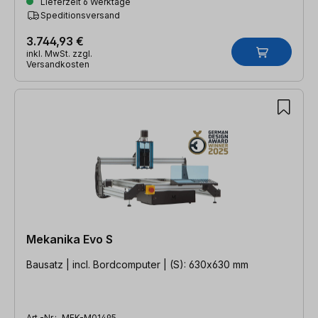
Lieferzeit 6 Werktage
Speditionsversand
3.744,93 €
inkl. MwSt. zzgl.
Versandkosten
Mekanika Evo S
Bausatz | incl. Bordcomputer | (S): 630x630 mm
Art.-Nr.:
MEK-M01495