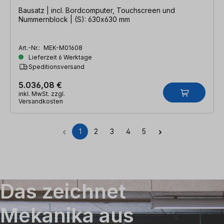
Bausatz | incl. Bordcomputer, Touchscreen und
Nummernblock | (S): 630x630 mm
Art.-Nr.:
MEK-M01608
Lieferzeit 6 Werktage
Speditionsversand
5.036,08 €
inkl. MwSt. zzgl.
Versandkosten
1
2
3
4
5
Seite
Seite
Seite
Seite
Seite
Das zeichnet
Mekanika aus