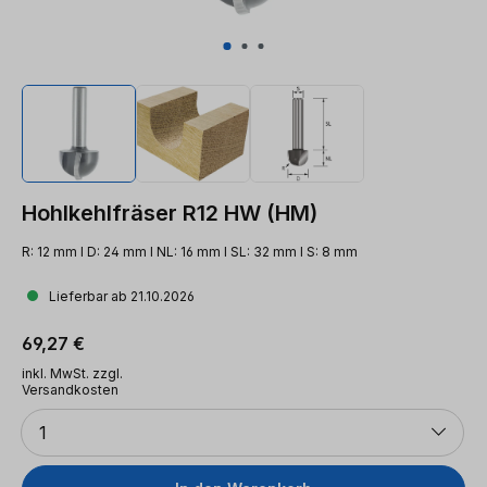
Hohlkehlfräser R12 HW (HM)
R: 12 mm l D: 24 mm l NL: 16 mm l SL: 32 mm l S: 8 mm
Lieferbar ab 21.10.2026
Regulärer Preis:
69,27 €
inkl. MwSt. zzgl.
Versandkosten
Anzahl
1