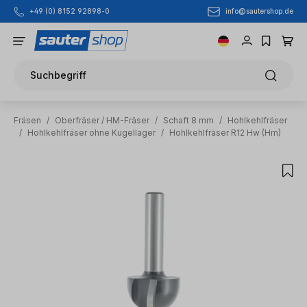
info@sautershop.de
+49 (0) 8152 92898-0
Zum Hauptinhalt springen
Suchbegriff
Fräsen
/
Oberfräser / HM-Fräser
/
Schaft 8 mm
/
Hohlkehlfräser
/
Hohlkehlfräser ohne Kugellager
/
Hohlkehlfräser R12 Hw (Hm)
Bildergalerie überspringen