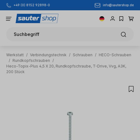
info@sautershop.de
+49 (0) 8152 92898-0
Zum Hauptinhalt springen
Suchbegriff
Werkstatt
/
Verbindungstechnik
/
Schrauben
/
HECO-Schrauben
/
Rundkopfschrauben
/
Heco-Topix-Plus 4,5 X 20, Rundkopfschraube, T-Drive, Vvg, A3K,
200 Stück
Bildergalerie überspringen