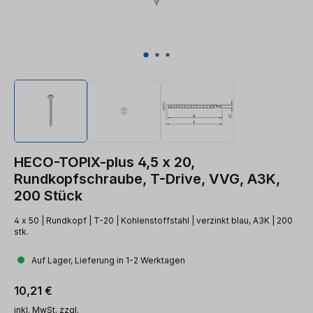
HECO-TOPIX-plus 4,5 x 20,
Rundkopfschraube, T-Drive, VVG, A3K,
200 Stück
4 x 50 | Rundkopf | T-20 | Kohlenstoffstahl | verzinkt blau, A3K | 200
stk.
Auf Lager, Lieferung in 1-2 Werktagen
Regulärer Preis:
10,21 €
inkl. MwSt. zzgl.