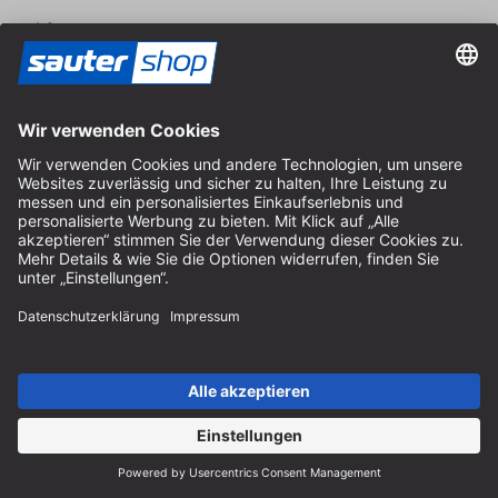
Hilfe
Hinweise zur Batterieentsorgung
Hinweise zur Verpackung
Liefer- & Versandkosten
Zahlung & Steuer
Kontaktformular
Widerrufsrecht
FAQ-Service
Über uns
Karriere
Vertrag widerrufen
Impressum
AGB