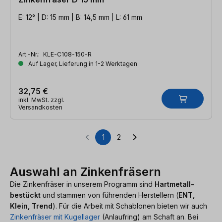
E: 12° | D: 15 mm | B: 14,5 mm | L: 61 mm
Art.-Nr.:
KLE-C108-150-R
Auf Lager, Lieferung in 1-2 Werktagen
32,75 €
inkl. MwSt. zzgl.
Versandkosten
1
2
Seite
Seite
Auswahl an Zinkenfräsern
Die Zinkenfräser in unserem Programm sind
Hartmetall-
bestückt
und stammen von führenden Herstellern (
ENT,
Klein, Trend
). Für die Arbeit mit Schablonen bieten wir auch
Zinkenfräser mit Kugellager
(Anlaufring) am Schaft an. Bei