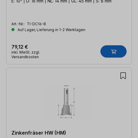
E: 10° | D: 16 mm | NL: 14 mm | GL: 45 mm | S: 8 mm
Art.-Nr.:
TI-DC16-8
Auf Lager, Lieferung in 1-2 Werktagen
79,12 €
inkl. MwSt. zzgl.
Versandkosten
Zinkenfräser HW (HM)