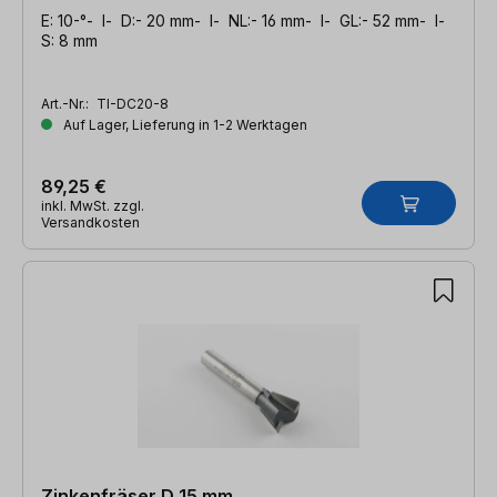
E: 10-°- l- D:- 20 mm- l- NL:- 16 mm- l- GL:- 52 mm- l-
S: 8 mm
Art.-Nr.:
TI-DC20-8
Auf Lager, Lieferung in 1-2 Werktagen
89,25 €
inkl. MwSt. zzgl.
Versandkosten
Zinkenfräser D 15 mm