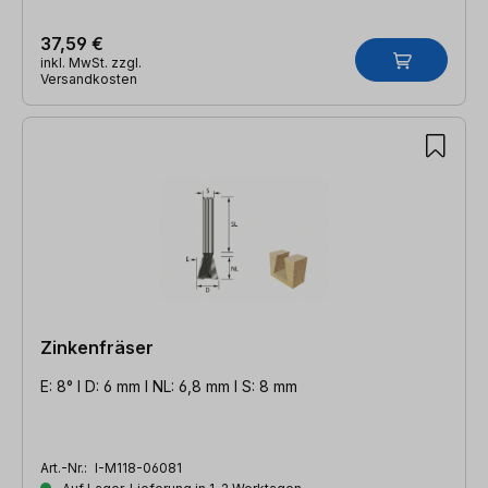
37,59 €
inkl. MwSt. zzgl.
Versandkosten
Zinkenfräser
E: 8° l D: 6 mm l NL: 6,8 mm l S: 8 mm
Art.-Nr.:
I-M118-06081