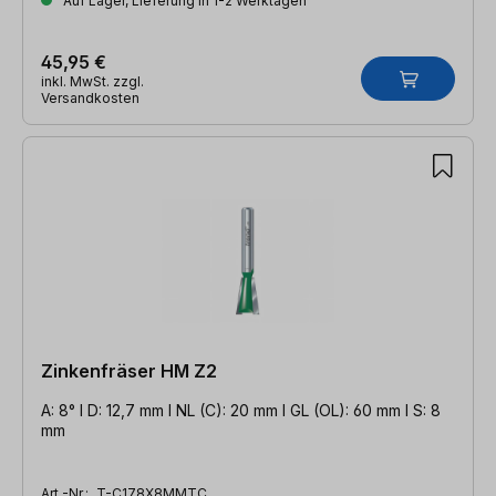
Auf Lager, Lieferung in 1-2 Werktagen
45,95 €
inkl. MwSt. zzgl.
Versandkosten
Zinkenfräser HM Z2
A: 8° l D: 12,7 mm l NL (C): 20 mm l GL (OL): 60 mm l S: 8
mm
Art.-Nr.:
T-C178X8MMTC