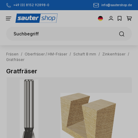
info@sautershop.de
+49 (0) 8152 92898-0
Zum Hauptinhalt springen
Suchbegriff
Fräsen
/
Oberfräser / HM-Fräser
/
Schaft 8 mm
/
Zinkenfräser
/
Gratfräser
Gratfräser