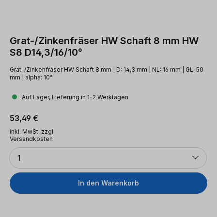
Grat-/Zinkenfräser HW Schaft 8 mm HW
S8 D14,3/16/10°
Grat-/Zinkenfräser HW Schaft 8 mm | D: 14,3 mm | NL: 16 mm | GL: 50
mm | alpha: 10°
Auf Lager, Lieferung in 1-2 Werktagen
Regulärer Preis:
53,49 €
inkl. MwSt. zzgl.
Versandkosten
Anzahl
1
In den Warenkorb