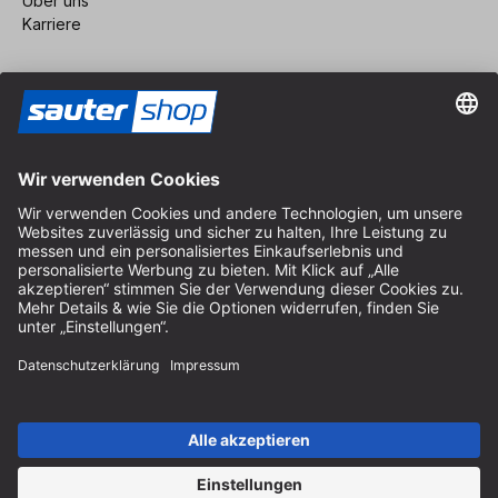
Über uns
Karriere
Vertrag widerrufen
Impressum
AGB
Datenschutz
Cookie-Einstellungen
© 2026 sauter GmbH
inkl. MwSt. / exkl. Versandkosten
* kostenloser Versand ab 150 Euro Bestellwert innerhalb
Deutschlands für die Standard-Paketgrößen - ausgenommen
Sperrgut und Fracht
In Abh. des Lieferlandes kann die MwSt. an der Kasse variieren.