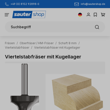
info@sautershop.de
+49 (0) 8152 92898-0
Zum Hauptinhalt springen
Suchbegriff
Fräsen
/
Oberfräser / HM-Fräser
/
Schaft 8 mm
/
Viertelstabfräser
/
Viertelstabfräser mit Kugellager
Viertelstabfräser mit Kugellager