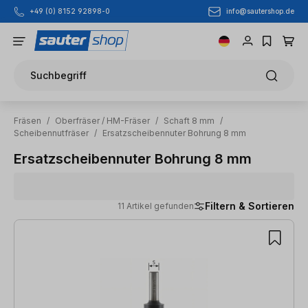
info@sautershop.de
+49 (0) 8152 92898-0
Zum Hauptinhalt springen
Suchbegriff
Fräsen
/
Oberfräser / HM-Fräser
/
Schaft 8 mm
/
Scheibennutfräser
/
Ersatzscheibennuter Bohrung 8 mm
Ersatzscheibennuter Bohrung 8 mm
Filtern & Sortieren
11 Artikel gefunden
11 Artikel gefunden