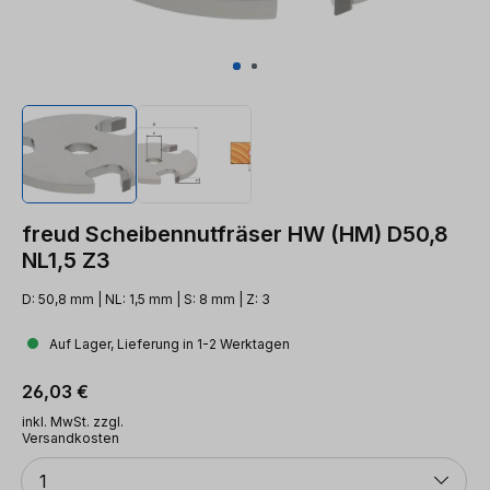
freud Scheibennutfräser HW (HM) D50,8
NL1,5 Z3
D: 50,8 mm | NL: 1,5 mm | S: 8 mm | Z: 3
Auf Lager, Lieferung in 1-2 Werktagen
Regulärer Preis:
26,03 €
inkl. MwSt. zzgl.
Versandkosten
Anzahl
1