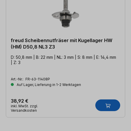
freud Scheibennutfräser mit Kugellager HW
(HM) D50,8 NL3 Z3
D: 50,8 mm | B: 22 mm | NL: 3 mm | S: 8 mm | E: 14,4 mm
| Z: 3
Art.-Nr.:
FR-63-11408P
Auf Lager, Lieferung in 1-2 Werktagen
38,92 €
inkl. MwSt. zzgl.
Versandkosten
Produktgalerie überspringen