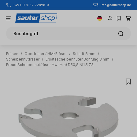
info@sautershop.de
+49 (0) 8152 92898-0
Zum Hauptinhalt springen
Suchbegriff
Fräsen
/
Oberfräser / HM-Fräser
/
Schaft 8 mm
/
Scheibennutfräser
/
Ersatzscheibennuter Bohrung 8 mm
/
Freud Scheibennutfräser Hw (Hm) D50,8 Nl1,5 Z3
Bildergalerie überspringen