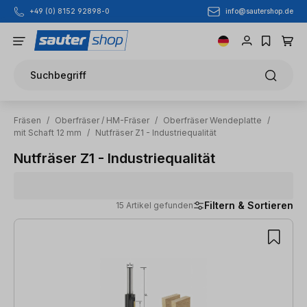
info@sautershop.de
+49 (0) 8152 92898-0
Zum Hauptinhalt springen
Suchbegriff
Fräsen
/
Oberfräser / HM-Fräser
/
Oberfräser Wendeplatte
/
mit Schaft 12 mm
/
Nutfräser Z1 - Industriequalität
Nutfräser Z1 - Industriequalität
Filtern & Sortieren
15 Artikel gefunden
15 Artikel gefunden