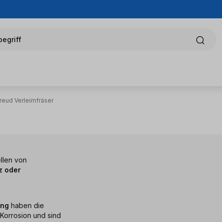
egriff
reud Verleimfräser
ellen von
z oder
ung
haben die
Korrosion und sind