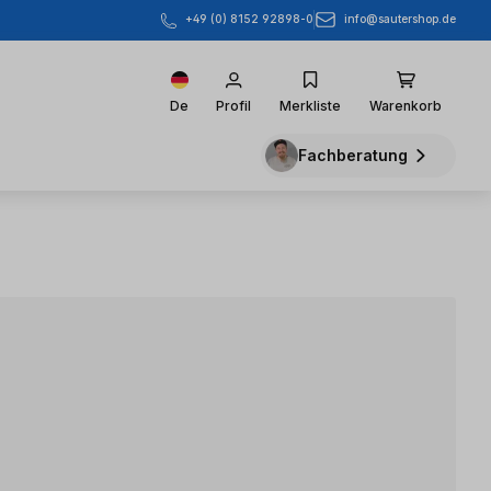
info@sautershop.de
+49 (0) 8152 92898-0
De
Profil
Merkliste
Warenkorb
Fachberatung