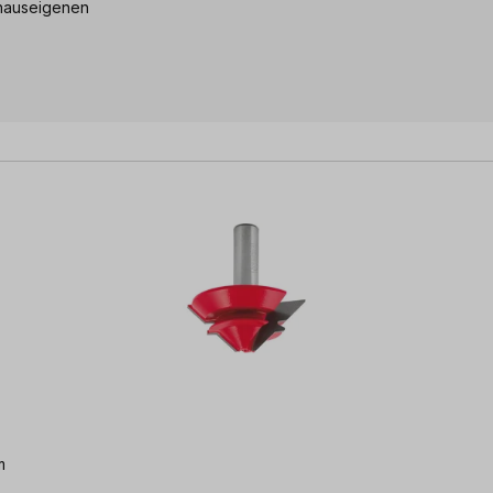
 hauseigenen
m