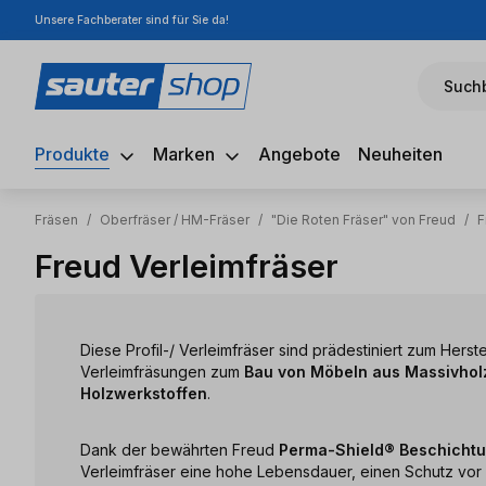
Unsere Fachberater sind für Sie da!
m Hauptinhalt springen
Zur Suche springen
Zur Hauptnavigation springen
Suchb
Produkte
Marken
Angebote
Neuheiten
Fräsen
/
Oberfräser / HM-Fräser
/
"Die Roten Fräser" von Freud
/
F
Freud Verleimfräser
Diese Profil-/ Verleimfräser sind prädestiniert zum Herst
Verleimfräsungen zum
Bau von Möbeln aus Massivhol
Holzwerkstoffen
.
Dank der bewährten Freud
Perma-Shield® Beschicht
Verleimfräser eine hohe Lebensdauer, einen Schutz vor 