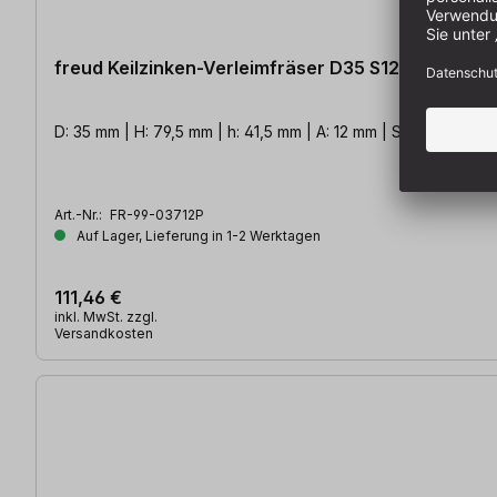
freud Keilzinken-Verleimfräser D35 S12 Z2
D: 35 mm | H: 79,5 mm | h: 41,5 mm | A: 12 mm | S: 12 mm | Z: 2
Art.-Nr.:
FR-99-03712P
Auf Lager, Lieferung in 1-2 Werktagen
111,46 €
inkl. MwSt. zzgl.
Versandkosten