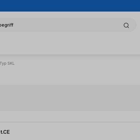
egriff
Typ SKL
t.CE