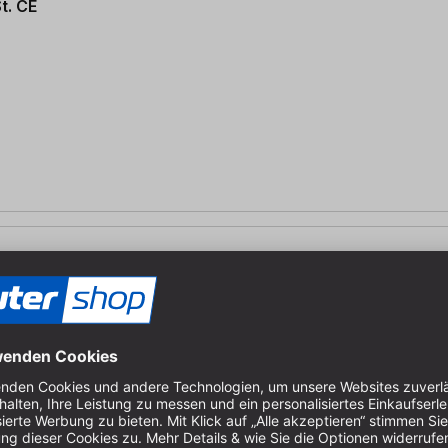
t. CE
t.