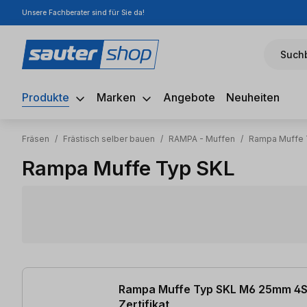
Unsere Fachberater sind für Sie da!
m Hauptinhalt springen
Zur Suche springen
Zur Hauptnavigation springen
Suchb
Produkte
Marken
Angebote
Neuheiten
Fräsen
/
Frästisch selber bauen
/
RAMPA - Muffen
/
Rampa Muffe 
Rampa Muffe Typ SKL
5 Artikel gefunden
Rampa Muffe Typ SKL M6 25mm 4S
Zertifikat