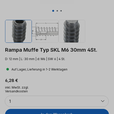
Rampa Muffe Typ SKL M6 30mm 4St.
D: 12 mm | L: 30 mm | d: M6 | SW: 6 | 4 St.
Auf Lager, Lieferung in 1-2 Werktagen
Regulärer Preis:
6,28 €
inkl. MwSt. zzgl.
Versandkosten
Anzahl
1