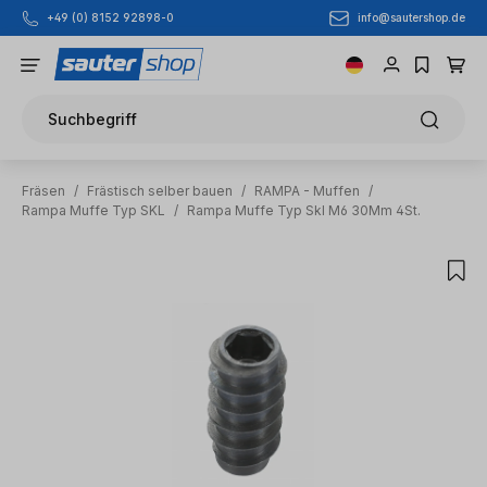
info@sautershop.de
+49 (0) 8152 92898-0
Zum Hauptinhalt springen
Suchbegriff
Fräsen
/
Frästisch selber bauen
/
RAMPA - Muffen
/
Rampa Muffe Typ SKL
/
Rampa Muffe Typ Skl M6 30Mm 4St.
Bildergalerie überspringen