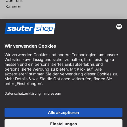
Über uns
Karriere
Vertrag widerrufen
Impressum
AGB
Datenschutz
Cookie-Einstellungen
© 2026 sauter GmbH
inkl. MwSt. / exkl. Versandkosten
* kostenloser Versand ab 150 Euro Bestellwert innerhalb
Deutschlands für die Standard-Paketgrößen - ausgenommen
Sperrgut und Fracht
In Abh. des Lieferlandes kann die MwSt. an der Kasse variieren.