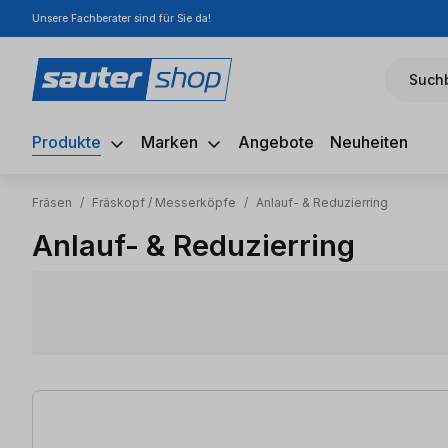
Unsere Fachberater sind für Sie da!
m Hauptinhalt springen
Zur Suche springen
Zur Hauptnavigation springen
Suchb
Produkte
Marken
Angebote
Neuheiten
Fräsen
/
Fräskopf / Messerköpfe
/
Anlauf- & Reduzierring
Anlauf- & Reduzierring
9 Artikel gefunden