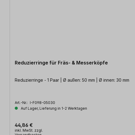
Reduzierringe für Fräs- & Messerköpfe
Reduzierringe - 1 Paar | Ø außen: 50 mm | Ø innen: 30 mm
Art.-Nr.:
I-F098-05030
Auf Lager, Lieferung in 1-2 Werktagen
44,86 €
inkl. MwSt. zzgl.
Versandkosten